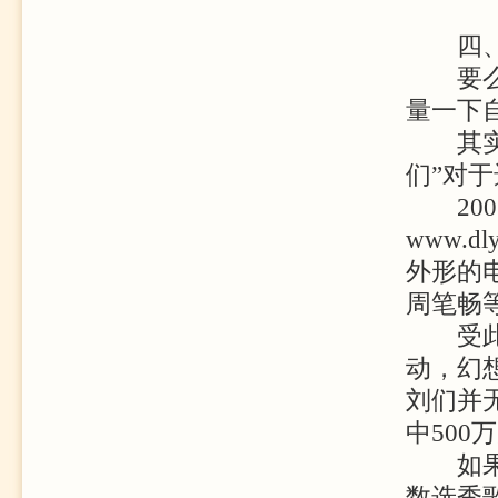
四
要么红
量一下
其实，
们”对
200
www.
外形的
周笔畅
受此影
动，幻
刘们并
中50
如果网
数选秀