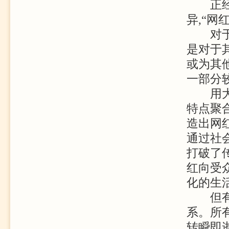
正经的
异,“
对于社
是对于
或为其
一部分
用大白
特点聚
造出网
通过社
打破了
红向受
化的生
但有一
系。所
转瞬即