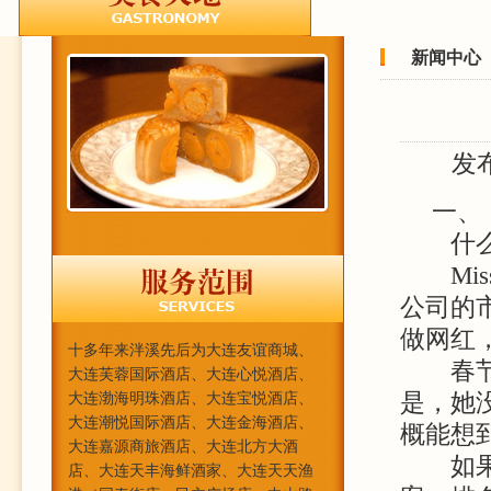
新闻中心
发
一、
什么火
Mis
公司的
做网红
十多年来泮溪先后为大连友谊商城、
春节前
大连芙蓉国际酒店、大连心悦酒店、
是，她
大连渤海明珠酒店、大连宝悦酒店、
大连潮悦国际酒店、大连金海酒店、
概能想
大连嘉源商旅酒店、大连北方大酒
如果去
店、大连天丰海鲜酒家、大连天天渔