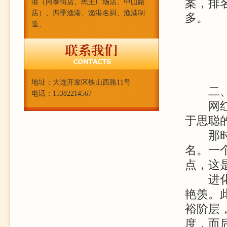
案，排名
港（同泰街店、民主广场店、中山路
店）、四季渔港、渔港名厨、渔港制
多。
造、
地址：大连开发区铁山西路11号
二
电话：15382214567
网红开
于思聪
那时候
名。一
点，这
进化到
艳羡。
裕阶层
度，而